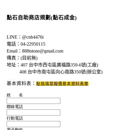
點石自助商店規劃(點石成金)
LINE：@cnb4476i
電話：04-22950115
Email：888tstone@gmail.com
傳真：(目前無)
地址：407 台中市西屯區廣福路359-6號(工廠)
408 台中市南屯區向心南路350號(辦公室)
基本資料表：
點我填寫報價基本資料表單
姓 名
聯絡電話
行動電話
電子郵件