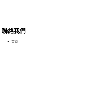
聯絡我們
首頁