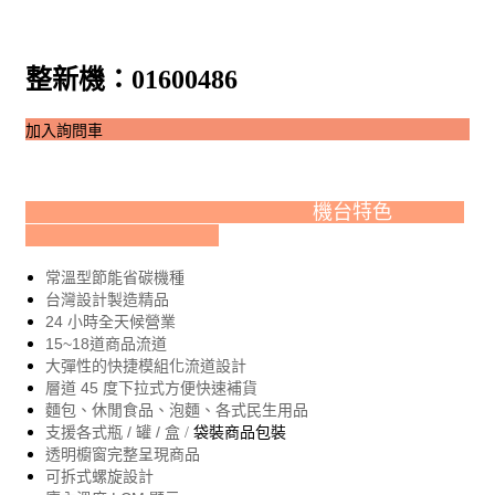
整新機：01600486
加入詢問車
機台特色
常溫型節能省碳機種
台灣設計製造精品
24 小時全天候營業
15~18道商品流道
大彈性的快捷模組化流道設計
層道 45 度下拉式方便快速補貨
麵包、休閒食品、泡麵、各式民生用品
支援各式瓶 / 罐 /
盒 /
袋裝商品包裝
透明櫥窗完整呈現商品
可拆式螺旋設計