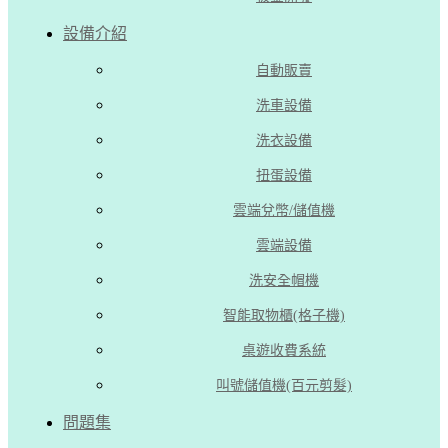
設備介紹
自動販賣
洗車設備
洗衣設備
扭蛋設備
雲端兌幣/儲值機
雲端設備
洗安全帽機
智能取物櫃(格子機)
桌遊收費系統
叫號儲值機(百元剪髮)
問題集