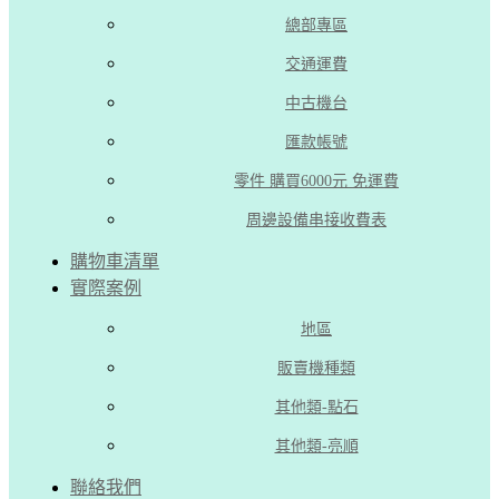
總部專區
交通運費
中古機台
匯款帳號
零件 購買6000元 免運費
周邊設備串接收費表
購物車清單
實際案例
地區
販賣機種類
其他類-點石
其他類-亮順
聯絡我們