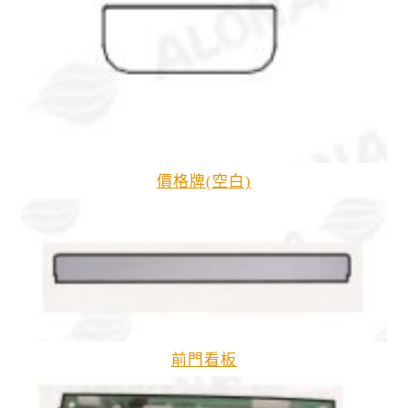
價格牌(空白)
前門看板